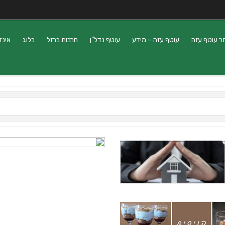
ר עוטף עזה
עוטף עזה – מידע
עוטף נדל”ן
חרבות ברזל
בלוג
אינד