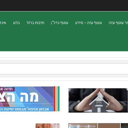
ר עוטף עזה
עוטף עזה – מידע
עוטף נדל”ן
חרבות ברזל
בלוג
אינד