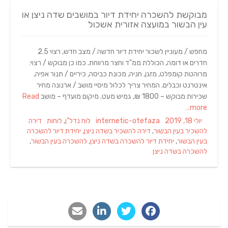
מבוקשת להשכרה יחידת דיור במושבים שדה ניצן או
עין הבשור במועצה אזורית אשכול
מחפש / מעוניין לשכור יחידת דיור חדשה / מצב חדש, רצוי 2.5
חדרים או דומה, הכוללת ממ"ד וחצר מרווחת. כמו כן מבוקש / רצוי:
מרוהטת קומפלט, מזגן, חניה, מכונת כביסה, כיריים / תנור אפיה,
אינטרנט וכבלים. המחיר צריך לכלול מיסיי מושב / ארנונה מחיר
שכירות מבוקש – 1800 ₪, גמיש מעט. מיקום מועדף – מושב
Read
more…
Tags
Categories
Author
Posted
יולי 18, 2019
internetic-otefaza
לוח נדל"ן
,
לוחות
דירה
on
להשכיר בעין הבשור
,
דירה להשכיר בשדה ניצן
,
יחידת דיור להשכרה
בעין הבשור
,
יחידת דיור להשכרה בשדה ניצן
,
להשכרה בעין הבשור
,
להשכרה בשדה ניצן