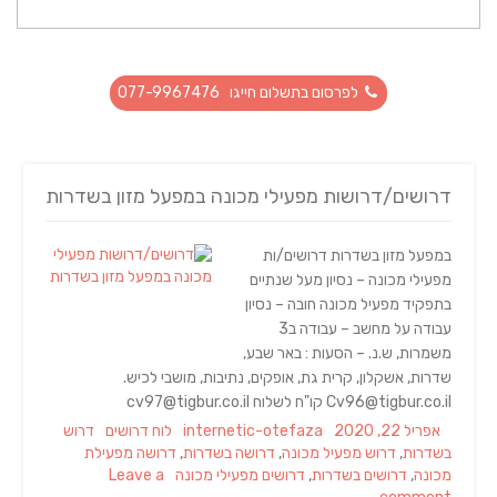
לפרסום בתשלום חייגו 077-9967476
דרושים/דרושות מפעילי מכונה במפעל מזון בשדרות
במפעל מזון בשדרות דרושים/ות
מפעילי מכונה – נסיון מעל שנתיים
בתפקיד מפעיל מכונה חובה – נסיון
עבודה על מחשב – עבודה ב3
משמרות, ש.נ. – הסעות : באר שבע,
שדרות, אשקלון, קרית גת, אופקים, נתיבות, מושבי לכיש.
Cv96@tigbur.co.il קו"ח לשלוח cv97@tigbur.co.il
Tags
Categories
Author
Posted
אפריל 22, 2020
internetic-otefaza
לוח דרושים
דרוש
on
בשדרות
,
דרוש מפעיל מכונה
,
דרושה בשדרות
,
דרושה מפעילת
מכונה
,
דרושים בשדרות
,
דרושים מפעילי מכונה
Leave a