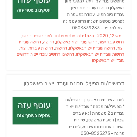
מחפשים עבודה מיידית? למפעל מזון
באשקלון דרושים עובדי ייצור ראיון
עבודה ביום חמישי עבודה במשמרות
לפרטים נוספים תשלחו sms עם מילה
ייצור למספר – 0503339233
Tags
Categories
Author
Posted
מאי 12, 2020
internetic-otefaza
לוח דרושים
דרוש
,
on
דרוש עובד ייצור
,
דרוש עובד ייצור באשקלון
,
דרושה
,
דרושה עובדת
ייצור
,
דרושה עובדת ייצור באשקלון
,
דרושות
,
דרושות עובדות ייצור
,
דרושות עובדות ייצור באשקלון
,
דרושים
,
דרושים עובדי ייצור
,
דרושים
עובדי ייצור באשקלון
דרושים/ות מפעילי מכונה ועובדי ייצור באשקלון
לחברה איכותית באשקלון דרושים/ות
* מפעילי/ות מכונה * עובדי/ות ייצור
עבודה ב 2 משמרות (לא עובדים
שבת) הסעות מאשקלון, שדרות
ואשדוד ארוחות ותנאים מעולים נייד
מרינה – 050-8525273