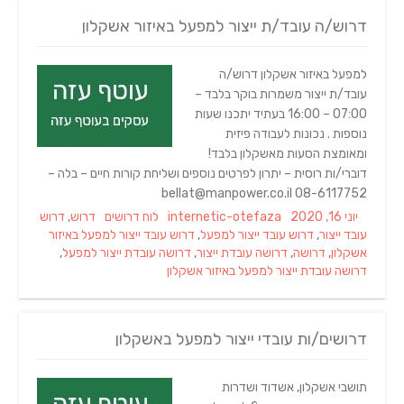
דרוש/ה עובד/ת ייצור למפעל באיזור אשקלון
למפעל באיזור אשקלון דרוש/ה
עובד/ת ייצור משמרות בוקר בלבד –
07:00 – 16:00 בעתיד יתכנו שעות
נוספות . נכונות לעבודה פיזית
ומאומצת הסעות מאשקלון בלבד!
דוברי/ות רוסית – יתרון לפרטים נוספים ושליחת קורות חיים – בלה –
08-6117752 bellat@manpower.co.il
Tags
Categories
Author
Posted
יוני 16, 2020
internetic-otefaza
לוח דרושים
דרוש
,
דרוש
on
עובד ייצור
,
דרוש עובד ייצור למפעל
,
דרוש עובד ייצור למפעל באיזור
אשקלון
,
דרושה
,
דרושה עובדת ייצור
,
דרושה עובדת ייצור למפעל
,
דרושה עובדת ייצור למפעל באיזור אשקלון
דרושים/ות עובדי ייצור למפעל באשקלון
תושבי אשקלון, אשדוד ושדרות