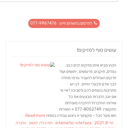
לפרסום בתשלום חייגו 077-9967476
עושים סוף למזיקים!
הקיץ מביא איתו מזיקים רבים כגון :
נמלים, תיקנים, פרעושים , יתושים ועוד
חרקים העלולים להעביר גורמי מחלה
לבני אדם ולבעלי החיים . לנו יש
פתרונות בטוחים לכם ולסביבה ! איי פי
אם יוגב הדברות מבצעים את כל
שירותי ההדברה! להדברה מוצלחת
התקשרו: 077-8052749 « השירות
הוא מעל הכל – מקצועי « ביצוע עבודה בטוחה
Read more…
Tags
Categories
Author
Posted
יולי 8, 2021
internetic-otefaza
לוח כללי
,
לוחות
הדברה