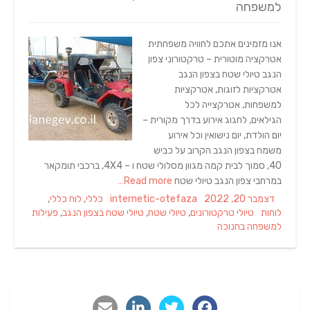
למשפחה
אנו מזמינים אתכם לחוויה משפחתית
אטרקציה מוטורית – טרקטורוני צפון
הנגב טיולי שטח בצפון הנגב
אטרקציות לזוגות, אטרקציות
למשפחות, אטרקצייה לכל
הגילאים, לחגוג אירוע בדרך מקורית –
יום הולדת, יום נישואין וכל אירוע
משמח בצפון הנגב הקרוב על כביש
40, סמוך לבית קמה מגוון מסלולי שטח ו – 4X4, ברכבי תומקאר
במרחבי צפון הנגב טיולי שטח
Read more…
Categories
Author
Posted
דצמבר 20, 2022
internetic-otefaza
כללי
,
לוח כללי
,
Tags
on
לוחות
טיולי טרקטורונים
,
טיולי שטח
,
טיולי שטח בצפון הנגב
,
פעילות
למשפחה בחנוכה