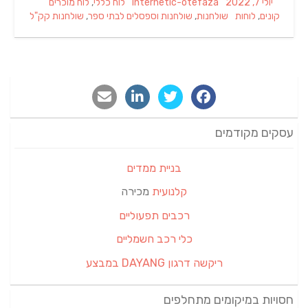
Categories
Author
Posted
יולי 7, 2022
internetic-otefaza
לוח כללי
,
לוח מוכרים
Tags
on
קונים
,
לוחות
שולחנות
,
שולחנות וספסלים לבתי ספר
,
שולחנות קק"ל
עסקים מקודמים
בניית ממדים
קלנועית
מכירה
רכבים תפעוליים
כלי רכב חשמליים
ריקשה דרגון DAYANG במבצע
חסויות במיקומים מתחלפים