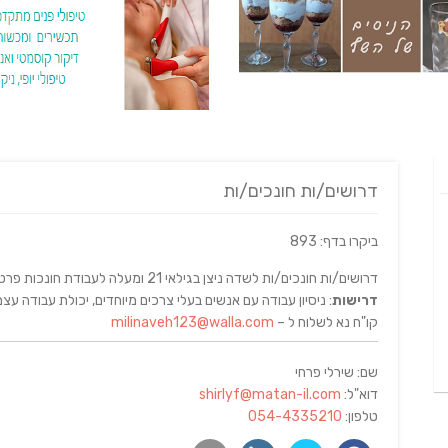
דרושים/ות חונכים/ות
ביקרו בדף: 893
דרושים/ות חונכים/ות לשדה ניצן בגילאי 21 ומעלה לעבודת חונכות פרטנית במשרה חלקית ובשעות גמישות עם נפגעי נפש.
דרישות
: ניסיון עבודה עם אנשים בעלי צרכים מיוחדים, יכולת עבודה עצ
קו"ח נא לשלוח ל –
milinaveh123@walla.com
שם: שירלי פרחי
דוא"ל:
shirlyf@matan-il.com
טלפון:
054-4335210