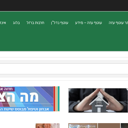
ר עוטף עזה
עוטף עזה – מידע
עוטף נדל”ן
חרבות ברזל
בלוג
אינד