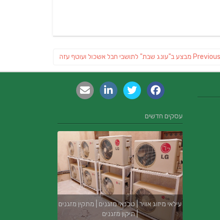
Previous
Previou
מבצע ב"עונג שבת" לתושבי חבל אשכול ועוטף עזה
post:
עסקים חדשים
עילאי מיזוג אוויר | טכנאי מזגנים | מתקין מזגנים
| תיקון מזגנים
בור