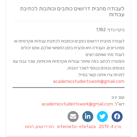
לעבודה מהבית דרושים כותבים וכותבות לכתיבת
עבודות
ביקרו בדף: 1,182
לעבודה מהבית דרושים כותבים וכותבות לכתיבת עבודות אקדמיות או
סמינריונים, העבודה היא מהבית בזמן החופשי שלכם, אתם יכולים
לעבוד מתי שאתם רוצים
והמטרה לכתוב כמה שיותר עבודות אקדמיות איכותיות, שכר גבוה עם
בונוסים גבוהים בנוסף לשכר הגבוה,
לפניות צרו איתנו קשר במייל:
academicstudentswork@gmail.com
שם: יניב
דוא"ל:
academicstudentswork@gmail.com
Categories
Author
Posted
מרץ 4, 2019
internetic-otefaza
לוח דרושים
,
לוחות
on