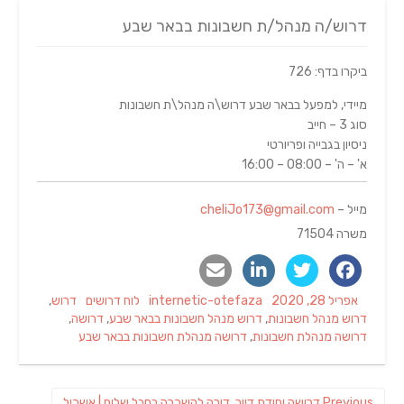
דרוש/ה מנהל/ת חשבונות בבאר שבע
ביקרו בדף: 726
מיידי, למפעל בבאר שבע דרוש\ה מנהל\ת חשבונות
סוג 3 – חייב
ניסיון בגבייה ופריורטי
א' – ה' – 08:00 – 16:00
מייל –
cheliJo173@gmail.com
משרה 71504
Tags
Categories
Author
Posted
אפריל 28, 2020
internetic-otefaza
לוח דרושים
דרוש
,
on
דרוש מנהל חשבונות
,
דרוש מנהל חשבונות בבאר שבע
,
דרושה
,
דרושה מנהלת חשבונות
,
דרושה מנהלת חשבונות בבאר שבע
ניווט
Previous
Previous
דרושה יחידת דיור, דירה להשכרה בחבל שלום | אשכול