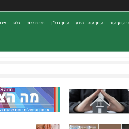
ר עוטף עזה
עוטף עזה – מידע
עוטף נדל”ן
חרבות ברזל
בלוג
אינד