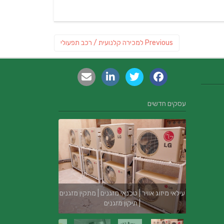
Previous
Previous
למכירה קלנועית / רכב תפעולי
post:
עסקים חדשים
עילאי מיזוג אוויר | טכנאי מזגנים | מתקין מזגנים
| תיקון מזגנים
בור