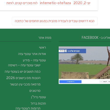
Categories
Author
Posted
יוני 2, 2020
internetic-otefaza
לוח מוכרים קונים
,
לוחות
on
ניווט
פוסט
הבא
דרושים עובדים לעבודה מהבית במגוון תחומים של כתיבה
הבא:
 ב- FACEBOOK
מפת אתר
ראשי
אודות אתר עוטף עזה
עוטף עזה – מידע
ישובי עוטף עזה – רשימה
כמה תושבים יש בעוטף עזה
הטבות מס בישובים 2026
מרפאה מכבי עין הבשור
סרטונים
עוטף נדל”ן
חרבות ברזל
תרומות לעוטף עזה