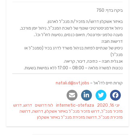
ביקרו בדף: 750
באיזור אשקלון דרוש/ה מזכיר/ת מנכ"ל לארגון.
ניהול אדמניסטרטיבי שוטף של לשכת המנכ"ל, ניהול יומן מורכב,
מענה טלפוני ופרונטלי, תיאום כנסים, נסיעות לחו"ל וכו'..
דרישות חובה:
ניסיון של שנתיים לפחות בניהול משרד לדרג בכיר (סמנכ"ל או
מנכ"ל)
אנגלית חובה – כתיבה, דיבור, קריאה.
נכונות למשרה מלאה – 08:00 – 17:00 ללא גמישות בשעות.
קורות חיים לדו"אל –
natali.d@svt.jobs
Tags
Categories
Author
Posted
יוני 16, 2020
internetic-otefaza
לוח דרושים
דרוש
,
דרוש
on
מזכיר מנכ''ל
,
דרוש מזכיר מנכ''ל באיזור אשקלון
,
דרושה
,
דרושה
מזכירת מנכ''ל
,
דרושה מזכירת מנכ''ל באיזור אשקלון
ניווט