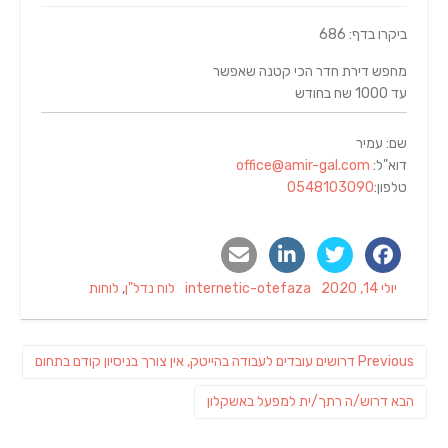
ביקרו בדף: 686
מחפש דירת חדר הכי קטנה שאפשר
עד 1000 שח בחודש
שם: עמיר
דוא"ל:
office@amir-gal.com
טלפון:
0548103090
Categories
Author
Posted
יולי 14, 2020
internetic-otefaza
לוח נדל"ן
,
לוחות
on
ניווט
Previous
Previous
דרושים עובדים לעבודה בהייטק, אין צורך בניסיון קודם בתחום
post:
פוסט
הבא
דרוש/ה רתך/ית למפעל באשקלון
הבא: