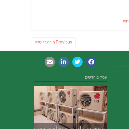
חות
Previous
Previous
מורה לגיטרה
post:
עסקים חדשים
עילאי מיזוג אוויר | טכנאי מזגנים | מתקין מזגנים