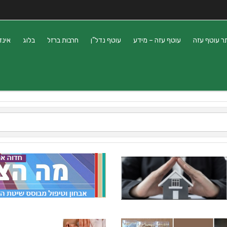
ר עוטף עזה
עוטף עזה – מידע
עוטף נדל”ן
חרבות ברזל
בלוג
אינד