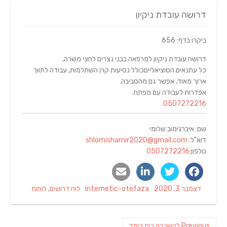
דרושה עובדת ניקיון
ביקרו בדף: 656
דרושה עובדת ניקיון למרפאה בבני נצרים לחצי משרה,
כל עתנאים הסוציאלייםכולל נסיעות קרן השתלמות, עבודה לתווך
ארוך מאוד, אפשר גם מהסביבה.
אפדרות לעבודה עם מפתח.
0507272216
שם: איברגימוב שלומי
דוא"ל:
shlomishamir2020@gmail.com
טלפון:
0507272216
Categories
Author
Posted
דצמבר 3, 2020
internetic-otefaza
לוח דרושים
,
לוחות
on
ניווט
Previous
Previous
להשכרה בית ביתד