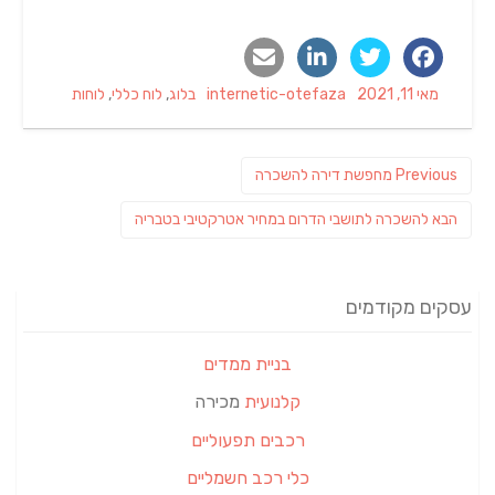
Categories
Author
Posted
מאי 11, 2021
internetic-otefaza
בלוג
,
לוח כללי
,
לוחות
on
ניווט
Previous
Previous
מחפשת דירה להשכרה
post:
פוסט
הבא
להשכרה לתושבי הדרום במחיר אטרקטיבי בטבריה
הבא:
עסקים מקודמים
בניית ממדים
קלנועית
מכירה
רכבים תפעוליים
כלי רכב חשמליים