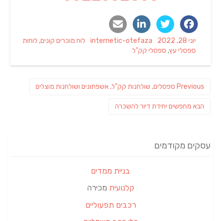
Categories
Author
Posted
יוני 28, 2022
internetic-otefaza
לוח מוכרים קונים
,
לוחות
Tags
on
ספסלי עץ
,
ספסלי קק"ל
ניווט
Previous
Previous
ספסלים, שולחנות קק"ל, אשפתונים ושולחנות מוצלים
post:
פוסט
הבא
מחפשים יחידת דיור להשכרה
הבא:
עסקים מקודמים
בניית ממדים
קלנועית
מכירה
רכבים תפעוליים