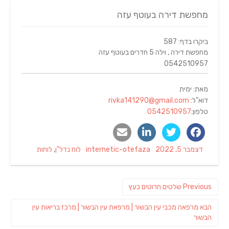
מחפשת דירה בעוטף עזה
ביקרו בדף: 587
מחפשת דירה , וילה 5 חדרים בעוטף עזה
0542510957
מאת: ימית
דוא"ל:
rivka141290@gmail.com
טלפון:
0542510957
Categories
Author
Posted
דצמבר 5, 2022
internetic-otefaza
לוח נדל"ן
,
לוחות
on
ניווט
Previous
Previous
שלטים חרוטים בעץ
post:
פוסט
הבא
מרפאה מכבי עין הבשור | מרפאת עין הבשור | מרכז בריאות עין
הבא:
הבשור