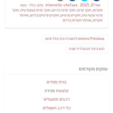
Tags
Categories
Author
Posted
מאי 21, 2023
internetic-otefaza
בלוג
,
כללי
געש
on
חקירות
,
חוקר פרטי
,
חוקר פרטי בדרום
,
חוקר פרטי בעוטף עזה
,
חוקר
פרטי עוטף עזה
,
חוקרים פרטיים
,
חוקרים פרטיים בדרום
,
שירותי
חקירות
,
שירותי חקירות בדרום
ניווט
Previous
Previous
מחפשים להשכרה בית כולל מיגון
post:
פוסט
הבא
ביגוד והנעלה יד שניה
הבא:
עסקים מקודמים
בניית ממדים
קלנועית
מכירה
רכבים תפעוליים
כלי רכב חשמליים