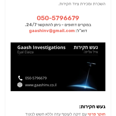
השכרת ומכירת ציוד חקירות.
050-5796679
במקרים דחופים – ניתן להתקשר 24/7.
דוא"ל:
gaashinv@gmail.com
געש חקירות:
חוקר פרטי
עם זיקה לעוטף עזה וללא חשש לניגוד