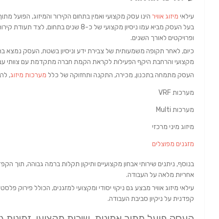
עילאי
מיזוג אוויר
הינו עסק מקצועי ואמין בתחום הקירור והמיזוג, הפועל מתוך 
בעל העסק מביא עמו ניסיון מקצועי של כ-8 שנים
ופרויקטים לאורך השנים.
כיום, לאחר תקופה משמעותית של צבירת ידע וניסיון בשטח, העסק נמצא 
מקצועי והרחבת היקף הפעילות לקראת הקמת חברה מתקדמת עם צוותי עבו
העסק מתמחה בתכנון, מכירה, התקנה ותחזוקה של כלל
מערכות מיזוג
, לרב
מערכות VRF
מערכות Multi
מיזוג מיני מרכזי
מזגנים מפוצלים
בנוסף, ניתנים שירותי אבחון מקצועיים ותיקון תקלות ברמה גבוהה, תוך הקפ
אחריות מלאה על העבודה.
עילאי מיזוג אוויר מבצע גם ניקוי יסודי ומקצועי למזגנים, הכולל פירוק פלס
קפדנית על ניקיון סביבת העבודה.
העסק פועל מתוך אמינות, שירות מקצועי, זמינות ג