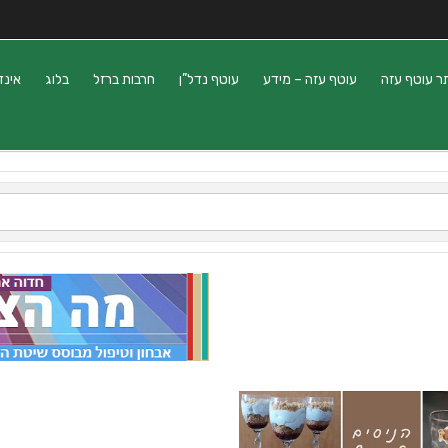
ר עוטף עזה
עוטף עזה – מידע
עוטף נדל”ן
חרבות ברזל
בלוג
אינד