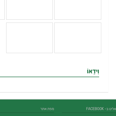
וִידֵאוֹ
 ב- FACEBOOK
מפת אתר