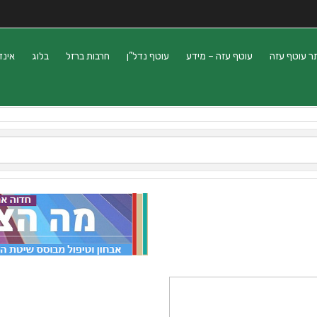
ר עוטף עזה
עוטף עזה – מידע
עוטף נדל”ן
חרבות ברזל
בלוג
אינד