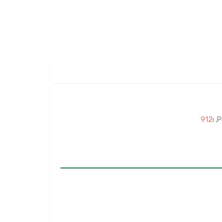
P
, ו
912