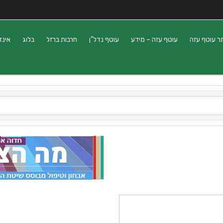
ר עוטף עזה
עוטף עזה – מידע
עוטף נדל”ן
חרבות ברזל
בלוג
אינד