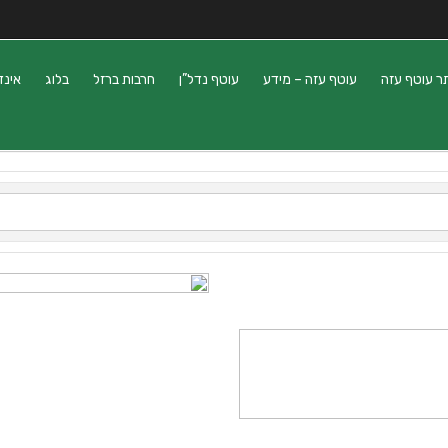
ר עוטף עזה
עוטף עזה – מידע
עוטף נדל”ן
חרבות ברזל
בלוג
אינד