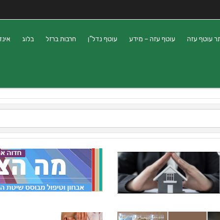
ר עוטף עזה
עוטף עזה – מידע
עוטף נדל”ן
חרבות ברזל
בלוג
אינד