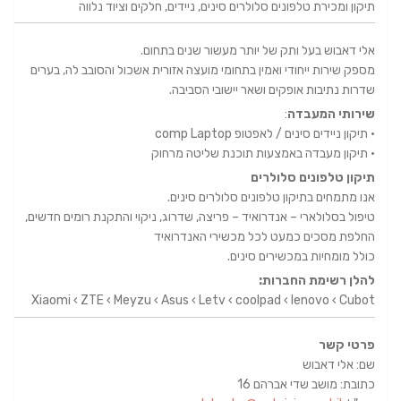
תיקון ומכירת טלפונים סלולרים סינים, ניידים, חלקים וציוד נלווה
אלי דאבוש בעל ותק של יותר מעשור שנים בתחום.
מספק שירות ייחודי ואמין בתחומי מועצה אזורית אשכול והסובב לה, בערים
שדרות נתיבות אופקים ושאר יישובי הסביבה.
שירותי המעבדה
:
• תיקון ניידים סינים / לאפטופ comp Laptop
• תיקון מעבדה באמצעות תוכנת שליטה מרחוק
תיקון טלפונים סלולרים
אנו מתמחים בתיקון טלפונים סלולרים סינים.
טיפול בסלולארי – אנדרואיד – פריצה, שדרוג, ניקוי והתקנת רומים חדשים,
החלפת מסכים כמעט לכל מכשירי האנדרואיד
כולל מומחיות במכשירים סינים.
להלן רשימת החברות:
Xiaomi ‹ ZTE ‹ Meyzu ‹ Asus ‹ Letv ‹ coolpad ‹ lenovo ‹ Cubot
פרטי קשר
שם: אלי דאבוש
כתובת: מושב שדי אברהם 16