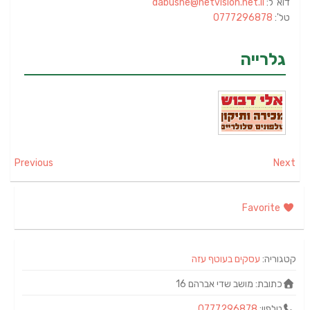
דוא"ל:
dabushe@netvision.net.il
טל':
0777296878
גלרייה
Previous
Next
Favorite
קטגוריה:
עסקים בעוטף עזה
כתובת:
מושב שדי אברהם 16
טלפון:
0777296878