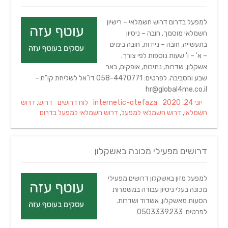
למפעל בדרום דרוש חשמלאי – רישיון
חשמלאי מוסמך, חובה – ניסיון
בתעשייה, חובה – ניידות, חובה בימים
– א' – ו' שעות נוספות לפי צורך.
אשקלון, שדרות, נתיבות, אופקים, באר
שבע והסביבה. לפרטים: 058-4470771 דו"אל לשליחת קו"ח –
hr@global4me.co.il
Tags
Categories
Author
Posted
יוני 24, 2020
internetic-otefaza
לוח דרושים
דרוש
,
דרוש
on
חשמלאי
,
דרוש חשמלאי למפעל
,
דרוש חשמלאי למפעל בדרום
דרושים מפעילי מכונה באשקלון
למפעל מזון באשקלון דרושים מפעילי
מכונה בעלי ניסיון עבודה במשמרות
הסעות מאשקלון, אשדוד ושדרות.
לפרטים: 0503339233