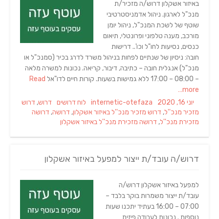
באיזור אשקלון דרוש/ה מזכיר/ת
מנכ"ל לארגון. ניהול אדמניסטרטיבי
שוטף של לשכת המנכ"ל, ניהול יומן
מורכב, מענה טלפוני ופרונטלי, תיאום
כנסים, נסיעות לחו"ל וכו'.. דרישות
חובה: ניסיון של שנתיים לפחות בניהול משרד לדרג בכיר (סמנכ"ל או
מנכ"ל) אנגלית חובה – כתיבה, דיבור, קריאה. נכונות למשרה מלאה
– 08:00 – 17:00 ללא גמישות בשעות. קורות חיים לדו"אל
Read
more…
Tags
Categories
Author
Posted
יוני 16, 2020
internetic-otefaza
לוח דרושים
דרוש
,
דרוש
on
מזכיר מנכ''ל
,
דרוש מזכיר מנכ''ל באיזור אשקלון
,
דרושה
,
דרושה
מזכירת מנכ''ל
,
דרושה מזכירת מנכ''ל באיזור אשקלון
דרוש/ה עובד/ת ייצור למפעל באיזור אשקלון
למפעל באיזור אשקלון דרוש/ה
עובד/ת ייצור משמרות בוקר בלבד –
07:00 – 16:00 בעתיד יתכנו שעות
נוספות . נכונות לעבודה פיזית