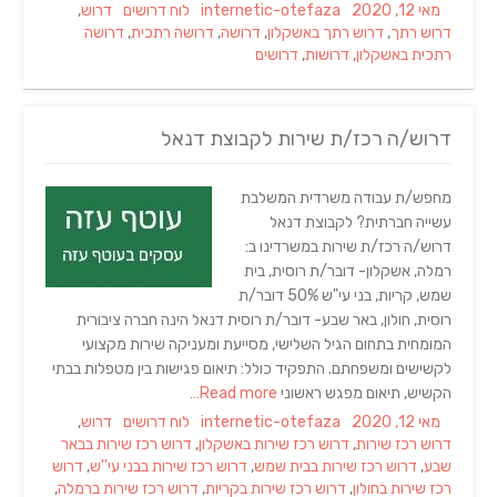
Tags
Categories
Author
Posted
מאי 12, 2020
internetic-otefaza
לוח דרושים
דרוש
,
on
דרוש רתך
,
דרוש רתך באשקלון
,
דרושה
,
דרושה רתכית
,
דרושה
רתכית באשקלון
,
דרושות
,
דרושים
דרוש/ה רכז/ת שירות לקבוצת דנאל
מחפש/ת עבודה משרדית המשלבת
עשייה חברתית? לקבוצת דנאל
דרוש/ה רכז/ת שירות במשרדינו ב:
רמלה, אשקלון- דובר/ת רוסית, בית
שמש, קריות, בני עי"ש 50% דובר/ת
רוסית, חולון, באר שבע- דובר/ת רוסית דנאל הינה חברה ציבורית
המומחית בתחום הגיל השלישי, מסייעת ומעניקה שירות מקצועי
לקשישים ומשפחתם. התפקיד כולל: תיאום פגישות בין מטפלות בבתי
הקשיש, תיאום מפגש ראשוני
Read more…
Tags
Categories
Author
Posted
מאי 12, 2020
internetic-otefaza
לוח דרושים
דרוש
,
on
דרוש רכז שירות
,
דרוש רכז שירות באשקלון
,
דרוש רכז שירות בבאר
שבע
,
דרוש רכז שירות בבית שמש
,
דרוש רכז שירות בבני עי''ש
,
דרוש
רכז שירות בחולון
,
דרוש רכז שירות בקריות
,
דרוש רכז שירות ברמלה
,