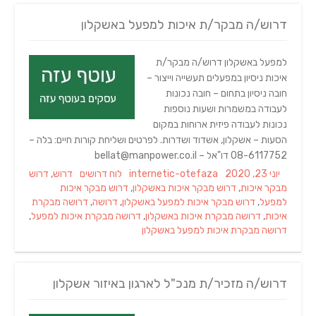
דרוש/ה מבקר/ת איכות למפעל באשקלון
למפעל באשקלון דרוש/ה מבקר/ת
איכות ניסיון במפעלים תעשייה וייצור –
חובה ניסיון בתחום – חובה נכונות
לעבודה במשמרות ושעות נוספות
נכונות לעבודה פיזית ארוחות במקום
הסעות – אשקלון, אשדוד ושדרות. לפרטים ושליחת קורות חיים: בלה –
08-6117752 דו"אל – bellat@manpower.co.il
Tags
Categories
Author
Posted
יוני 23, 2020
internetic-otefaza
לוח דרושים
דרוש
,
דרוש
on
מבקר איכות
,
דרוש מבקר איכות באשקלון
,
דרוש מבקר איכות
למפעל
,
דרוש מבקר איכות למפעל באשקלון
,
דרושה
,
דרושה מבקרת
איכות
,
דרושה מבקרת איכות באשקלון
,
דרושה מבקרת איכות למפעל
,
דרושה מבקרת איכות למפעל באשקלון
דרוש/ה מזכיר/ת מנכ"ל לארגון באיזור אשקלון