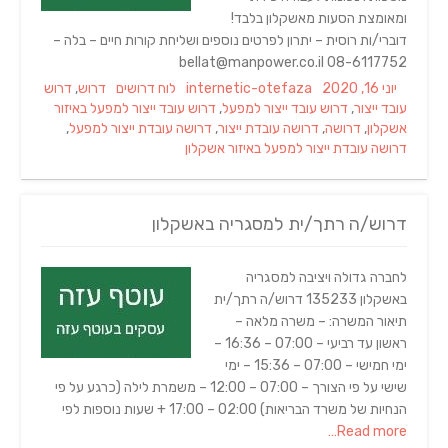
ומאומצת הסעות מאשקלון בלבד!
דוברי/ות רוסית – יתרון לפרטים נוספים ושליחת קורות חיים – בלה –
08-6117752 bellat@manpower.co.il
Tags
Categories
Author
Posted
יוני 16, 2020
internetic-otefaza
לוח דרושים
דרוש
,
דרוש
on
עובד ייצור
,
דרוש עובד ייצור למפעל
,
דרוש עובד ייצור למפעל באיזור
אשקלון
,
דרושה
,
דרושה עובדת ייצור
,
דרושה עובדת ייצור למפעל
,
דרושה עובדת ייצור למפעל באיזור אשקלון
דרוש/ה רתך/ית למסגריה באשקלון
לחברה גדולה ויציבה למסגריה
באשקלון 135233 דרוש/ה רתך/ית
תיאור המשרה: – משרה מלאה –
ראשון עד רביעי – 07:00 – 16:36 –
ימי חמישי – 07:00 – 15:36 – ימי
שישי על פי הצורך – 07:00 – 12:00 – משמרת לילה (כרגע על פי
הנחיות של משרד הבריאות) 02:00 – 17:00 + שעות נוספות לפי
Read more…