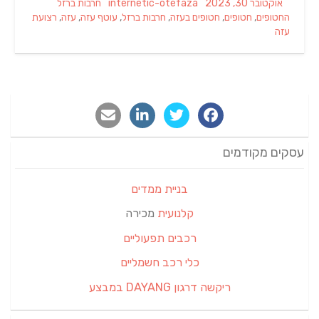
Tags
Categories
Author
Posted
אוקטובר 30, 2023
internetic-otefaza
חרבות ברזל
on
החטופים
,
חטופים
,
חטופים בעזה
,
חרבות ברזל
,
עוטף עזה
,
עזה
,
רצועת
עזה
עסקים מקודמים
בניית ממדים
קלנועית
מכירה
רכבים תפעוליים
כלי רכב חשמליים
ריקשה דרגון DAYANG במבצע