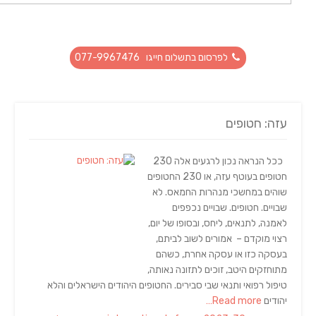
לפרסום בתשלום חייגו 077-9967476
עזה: חטופים
ככל הנראה נכון לרגעים אלה 230
חטופים בעוטף עזה, או 230 החטופים
שוהים במחשכי מנהרות החמאס. לא
שבויים. חטופים. שבויים נכפפים
לאמנה, לתנאים, ליחס, ובסופו של יום,
רצוי מוקדם – אמורים לשוב לביתם,
בעסקה כזו או עסקה אחרת, כשהם
מתוחזקים היטב, זוכים לתזונה נאותה,
טיפול רפואי ותנאי שבי סבירים. החטופים היהודים הישראלים והלא
יהודים
Read more…