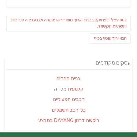
ניווט
Previous
Previous
לפרויקט בטחוני ארוך טווח דרוש מומחה אינטגרציה הנדסית
post:
ותשתיות תקשורת
פוסט
הבא
יריד עוטף בכיף
הבא:
עסקים מקודמים
בניית ממדים
קלנועית
מכירה
רכבים תפעוליים
כלי רכב חשמליים
ריקשה דרגון DAYANG במבצע