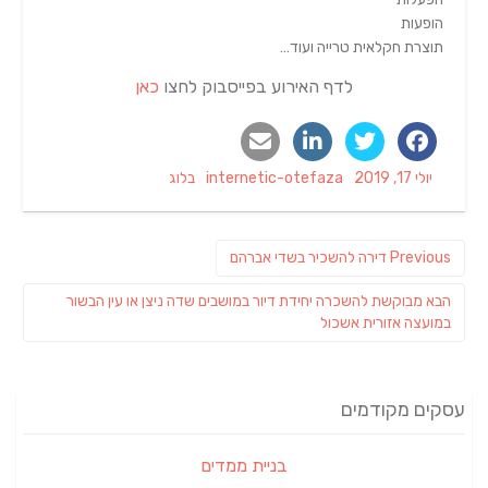
הופעות
תוצרת חקלאית טרייה ועוד…
לדף האירוע בפייסבוק לחצו
כאן
Categories
Author
Posted
יולי 17, 2019
internetic-otefaza
בלוג
on
ניווט
Previous
Previous
דירה להשכיר בשדי אברהם
post:
פוסט
הבא
מבוקשת להשכרה יחידת דיור במושבים שדה ניצן או עין הבשור
הבא:
במועצה אזורית אשכול
עסקים מקודמים
בניית ממדים