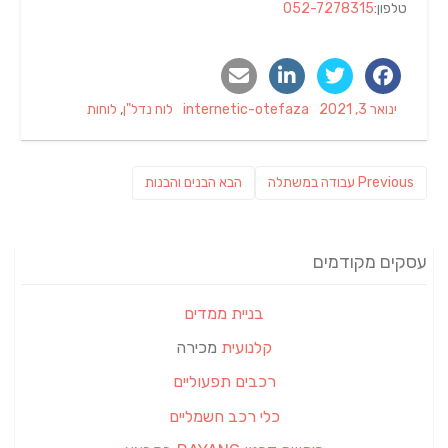
טלפון:
052-7278315
Categories
Author
Posted
ינואר 3, 2021
internetic-otefaza
לוח נדל"ן
,
לוחות
on
ניווט
Previous
פוסט
Previous
עבודה במשתלה
הבא
הבנים והבנות
post:
הבא:
עסקים מקודמים
בניית ממדים
קלנועית
מכירה
רכבים תפעוליים
כלי רכב חשמליים