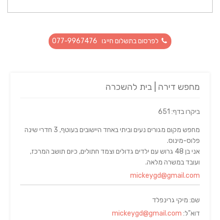
לפרסום בתשלום חייגו 077-9967476
מחפש דירה | בית להשכרה
ביקרו בדף: 651
מחפש מקום מגורים נעים וביתי באחד היישובים בעוטף, 3 חדרי שינה
פלוס-מינוס.
אני בן 48 גרוש עם ילדים גדולים וצמד חתולים, כיום תושב המרכז,
ועובד במשרה מלאה.
mickeygd@gmail.com
שם: מיקי גרינפלד
דוא"ל:
mickeygd@gmail.com