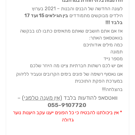
הזדמנות בלתי חוזרת במרחבנו
לעונה החדשה של הבנים והבנות – 2021 בערוץ
הילדים מבוקשים מתמודדים
בין הגילאים 15 ועד 17
בלבד !!!
אז אם אתם חושבים שאתם מתאימים כתבו לנו בבקשה
בוואטסאפ האתר:
כמה מילים אודותיכם
תמונה
מספר נייד
אם יש לכם רשתות חברתיות ציינו מה היוזר שלכם
אנו נאסוף רשימה של פונים בימים הקרובים ונעביר לליהוק
במערכת הפקת התוכנית
בהצלחה!!!
וואטסאפ להודעות בלבד
(אין מענה טלפוני)
–
055-9107720
* אין ביכולתנו להבטיח כי כל הפונים ייענו עקב היענות נוער
גדולה