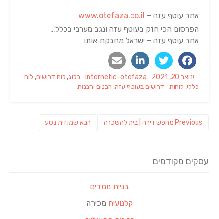
אתר עוטף עזה –
www.otefaza.co.il
הפרסום הכי חזק בעוטף עזה ונגב מערבי בכלל…
אתר עוטף עזה – ישראל מחבקת אותו
Categories
Author
Posted
ינואר 20, 2021
internetic-otefaza
בלוג
,
לוח דרושים
,
לוח
Tags
on
כללי
,
לוחות
דרושים בעוטף עזה
,
הבנים והבנות
ניווט
Previous
פוסט
Previous
מחפש דירה | בית להשכרה
הבא
שמן זית נטע
post:
הבא:
עסקים מקודמים
בניית ממדים
קלנועית
מכירה