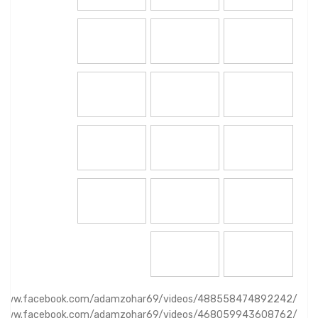
//www.facebook.com/adamzohar69/videos/488558474892242/
//www.facebook.com/adamzohar69/videos/468059943608762/