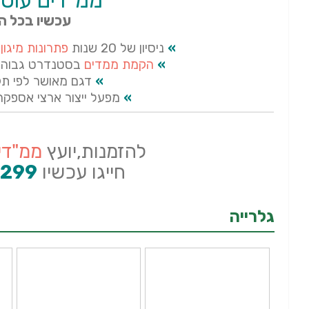
ממ"דים עוט
עכשיו בכל הא
»
ניסיון של 20 שנות
פתרונות מיגון
ו
»
הקמת ממדים
בסטנדרט גבוה ו
»
דגם מאושר לפי תק
»
מפעל ייצור ארצי אספק
להזמנות,יועץ
ממ"די
חייגו עכשיו
2299
גלרייה