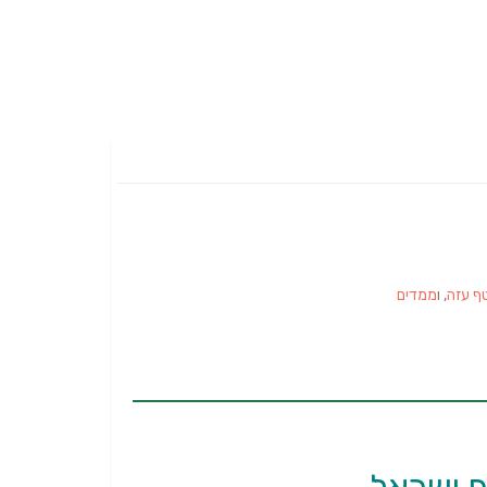
ף עזה
, ו
ממדים