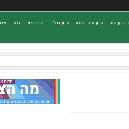
ר עוטף עזה
עוטף עזה – מידע
עוטף נדל”ן
חרבות ברזל
בלוג
אינד